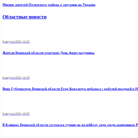
Мнение жителей Почепского района о ситуации на Украине
Областные новости
8 августа 2026, 14:36
Жители Брянской области отмечают День физкультурника
8 августа 2026, 14:18
Врио Губернатора Брянской области Егор Ковальчук побывал с рабочей поездкой в 
8 августа 2026, 10:09
В Клинцах Брянской области состоялся турнир по волейболу сидя среди защитников 