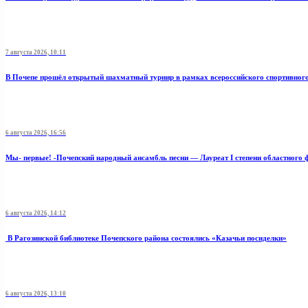
7 августа 2026, 10:11
В Почепе прошёл открытый шахматный турнир в рамках всероссийского спортивног
6 августа 2026, 16:56
Мы- первые! -Почепский народный ансамбль песни — Лауреат I степени областного 
6 августа 2026, 14:12
В Рагозинской библиотеке Почепского района состоялись «Казачьи посиделки»
6 августа 2026, 13:10