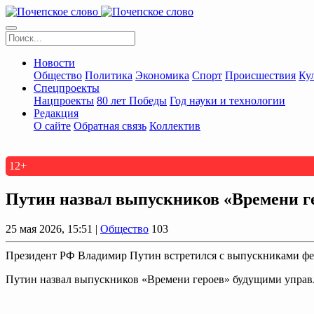
Новости
Общество
Политика
Экономика
Спорт
Происшествия
Ку
Спецпроекты
Нацпроекты
80 лет Победы
Год науки и технологии
Редакция
О сайте
Обратная связь
Коллектив
12+
Путин назвал выпускников «Времени г
25 мая 2026, 15:51 |
Общество
103
Президент РФ Владимир Путин встретился с выпускниками фе
Путин назвал выпускников «Времени героев» будущими управ