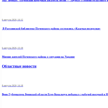
Мы- первые! -Почепский народный ансамбль песни — Лауреат I степени областного 
6 августа 2026, 14:12
В Рагозинской библиотеке Почепского района состоялись «Казачьи посиделки»
6 августа 2026, 13:10
Мнение жителей Почепского района о ситуации на Украине
Областные новости
8 августа 2026, 14:18
Врио Губернатора Брянской области Егор Ковальчук побывал с рабочей поездкой в 