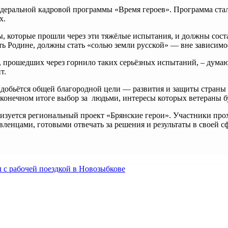
еральной кадровой программы «Время героев». Программа стал
х.
 вы, которые прошли через эти тяжёлые испытания, и должны сос
ь Родине, должны стать «солью земли русской» — вне зависимо
 прошедших через горнило таких серьёзных испытаний, – думаю о
т.
ия добьётся общей благородной цели — развития и защиты стран
 конечном итоге выбор за людьми, интересы которых ветераны бу
зуется региональный проект «Брянские герои». Участники прох
вленцами, готовыми отвечать за решения и результаты в своей сф