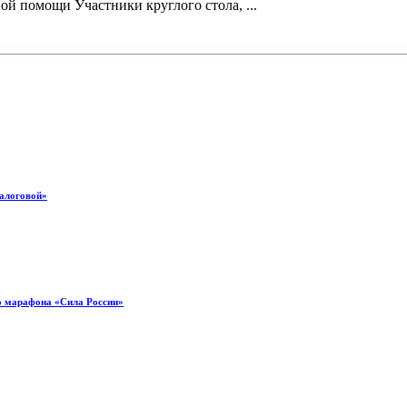
й помощи Участники круглого стола, ...
налоговой»
о марафона «Сила России»