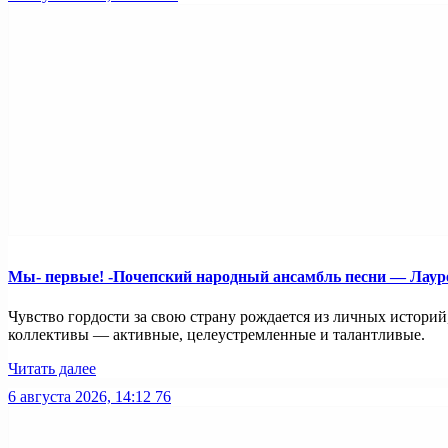
Мы- первые! -Почепский народный ансамбль песни — Лауреа
Чувство гордости за свою страну рождается из личных истори
коллективы — активные, целеустремленные и талантливые.
Читать далее
6 августа 2026, 14:12
76