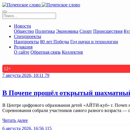
Новости
Общество
Политика
Экономика
Спорт
Происшествия
Ку
Спецпроекты
Нацпроекты
80 лет Победы
Год науки и технологии
Редакция
О сайте
Обратная связь
Коллектив
12+
7 августа 2026, 10:11
79
В Почепе прошёл открытый шахматный 
В Центре цифрового образования детей «АЙТИ-куб» г. Почеп 
Соревнования собрали участников самого разного возраста — о
Читать далее
6 августа 2026, 16:56
115