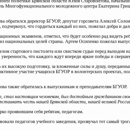
енней политики Брянской области Юлия Старовойтова, начальни
ель Многофункционального молодежного центра Екатерина Гриш
ва обратился директор БГУОР, депутат горсовета Алексей Солон
, подчеркнул, что гордиться каждый из них, пожелал добра и д
ионных экзаменов, отметил, что будет особенно рад видеть реб
 из национальных целей страны. Артем Осипенко пожелал выпус
елом стартового пистолета или свистком судьи перед выходом н
 уверенность, что каждого ждут впереди яркие победы и сверше
а их высокую подготовку, за вложенные силы и душу, переданн
о активное участие учащихся БГУОР в волонтерских проектах, п
ва также обратилась к выпускникам и преподавателям БГУОР.
, стал настоящим человеком, был достойным гражданином свое
отстаивать честь нашей Брянской области, нашей великой Росс
ко проявившим себя ребятам, педагогам.
твовали педагогов учебного заведения, прозвучал тот самый тро