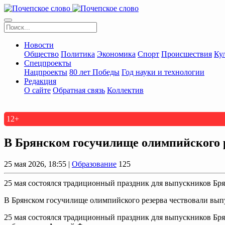
Новости
Общество
Политика
Экономика
Спорт
Происшествия
Ку
Спецпроекты
Нацпроекты
80 лет Победы
Год науки и технологии
Редакция
О сайте
Обратная связь
Коллектив
12+
В Брянском госучилище олимпийского 
25 мая 2026, 18:55 |
Образование
125
25 мая состоялся традиционный праздник для выпускников Бр
В Брянском госучилище олимпийского резерва чествовали вы
25 мая состоялся традиционный праздник для выпускников Бря