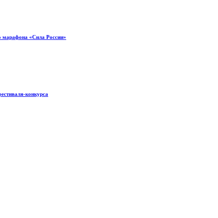
о марафона «Сила России»
фестиваля-конкурса