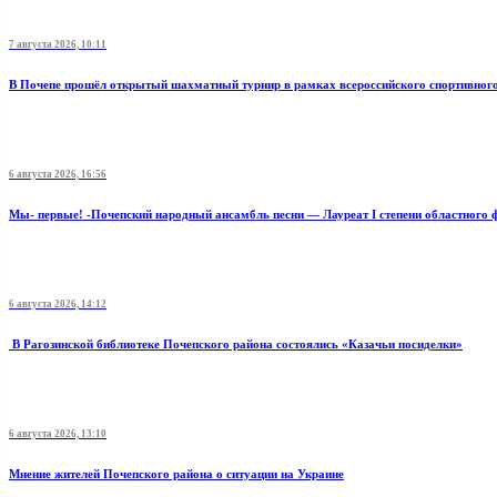
7 августа 2026, 10:11
В Почепе прошёл открытый шахматный турнир в рамках всероссийского спортивног
6 августа 2026, 16:56
Мы- первые! -Почепский народный ансамбль песни — Лауреат I степени областного 
6 августа 2026, 14:12
В Рагозинской библиотеке Почепского района состоялись «Казачьи посиделки»
6 августа 2026, 13:10
Мнение жителей Почепского района о ситуации на Украине