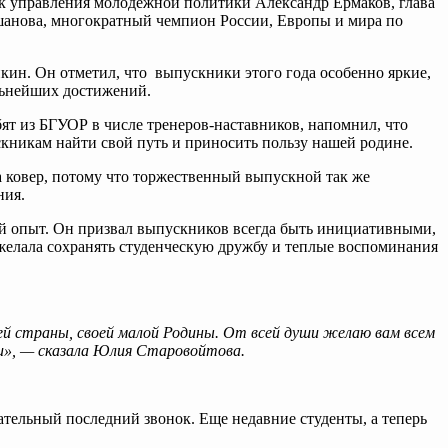
к управления молодежной политики Александр Ермаков, глава
анова, многократный чемпион России, Европы и мира по
кин. Он отметил, что выпускники этого года особенно яркие,
альнейших достижений.
ят из БГУОР в числе тренеров-наставников, напомнил, что
кникам найти свой путь и приносить пользу нашей родине.
а ковер, потому что торжественный выпускной так же
ния.
ый опыт. Он призвал выпускников всегда быть инициативными,
ожелала сохранять студенческую дружбу и теплые воспоминания
й страны, своей малой Родины. От всей души желаю вам всем
ии», — сказала Юлия Старовойтова.
гательный последний звонок. Еще недавние студенты, а теперь