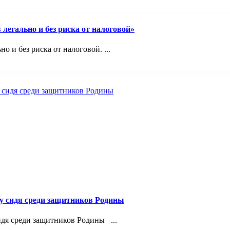
легально и без риска от налоговой»
 и без риска от налоговой. ...
лу сидя среди защитников Родины
идя среди защитников Родины ...