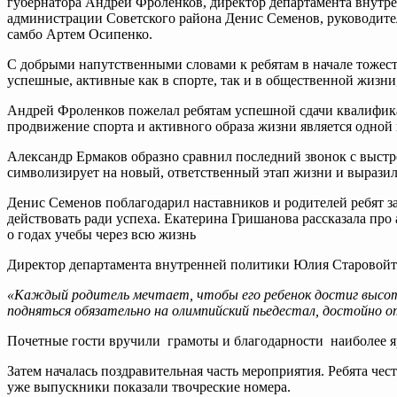
губернатора Андрей Фроленков, директор департамента внутр
администрации Советского района Денис Семенов, руководит
самбо Артем Осипенко.
С добрыми напутственными словами к ребятам в начале тожест
успешные, активные как в спорте, так и в общественной жизни
Андрей Фроленков пожелал ребятам успешной сдачи квалификац
продвижение спорта и активного образа жизни является одной
Александр Ермаков образно сравнил последний звонок с выстр
символизирует на новый, ответственный этап жизни и выразил
Денис Семенов поблагодарил наставников и родителей ребят з
действовать ради успеха. Екатерина Гришанова рассказала пр
о годах учебы через всю жизнь
Директор департамента внутренней политики Юлия Старовойто
«Каждый родитель мечтает, чтобы его ребенок достиг высот
подняться обязательно на олимпийский пьедестал, достойно 
Почетные гости вручили грамоты и благодарности наиболее яр
Затем началась поздравительная часть мероприятия. Ребята чес
уже выпускники показали твочреские номера.