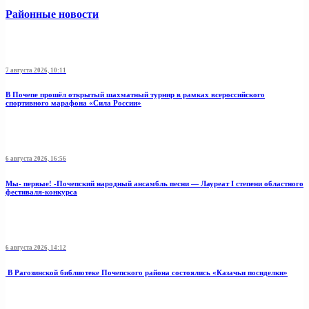
Районные новости
7 августа 2026, 10:11
В Почепе прошёл открытый шахматный турнир в рамках всероссийского
спортивного марафона «Сила России»
6 августа 2026, 16:56
Мы- первые! -Почепский народный ансамбль песни — Лауреат I степени областного
фестиваля-конкурса
6 августа 2026, 14:12
В Рагозинской библиотеке Почепского района состоялись «Казачьи посиделки»