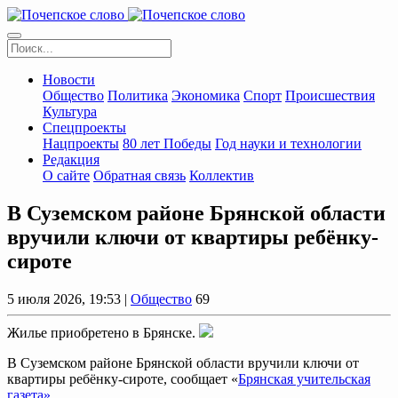
Новости
Общество
Политика
Экономика
Спорт
Происшествия
Культура
Спецпроекты
Нацпроекты
80 лет Победы
Год науки и технологии
Редакция
О сайте
Обратная связь
Коллектив
В Суземском районе Брянской области
вручили ключи от квартиры ребёнку-
сироте
5 июля 2026, 19:53 |
Общество
69
Жилье приобретено в Брянске.
В Суземском районе Брянской области вручили ключи от
квартиры ребёнку-сироте, сообщает «
Брянская учительская
газета» .