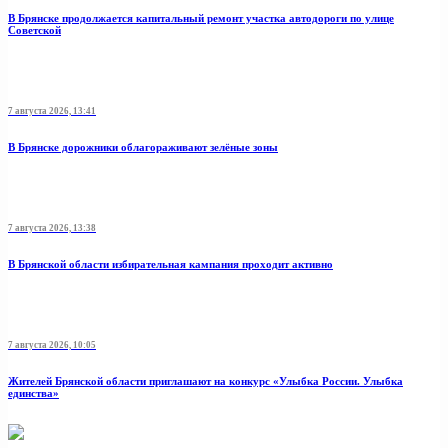
В Брянске продолжается капитальный ремонт участка автодороги по улице
Советской
7 августа 2026, 13:41
В Брянске дорожники облагораживают зелёные зоны
7 августа 2026, 13:38
В Брянской области избирательная кампания проходит активно
7 августа 2026, 10:05
Жителей Брянской области приглашают на конкурс «Улыбка России. Улыбка
единства»