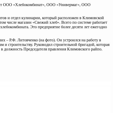
ходят ООО «Хлебокомбинат», ООО «Универмаг», ООО
катов и отдел кулинарии, который расположен в Климовской
ом числе магазин «Свежий хлеб». Всего по системе работает
 хлебокомбината. Это предприятие более десяти лет ежегодно
х – Р.Ф. Литовченко (на фото). Он устроился на работу в
ам и строительству. Руководил строительной бригадой, которая
 в должность Председателя правления Климовского райпо.