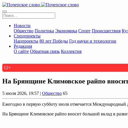
Новости
Общество
Политика
Экономика
Спорт
Происшествия
Ку
Спецпроекты
Нацпроекты
80 лет Победы
Год науки и технологии
Редакция
О сайте
Обратная связь
Коллектив
12+
На Брянщине Климовское райпо вносит
5 июля 2026, 19:57 |
Общество
65
Ежегодно в первую субботу июля отмечается Международный 
На Брянщине Климовское райпо вносит большой вклад в развит