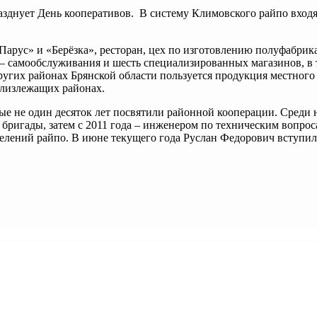
разднует День кооперативов. В систему Климовского райпо в
«Парус» и «Берёзка», ресторан, цех по изготовлению полуфабри
– самообслуживания и шесть специализированных магазинов, в т
других районах Брянской области пользуется продукция местного
близлежащих районах.
е не один десяток лет посвятили районной кооперации. Среди ни
 бригады, затем с 2011 года – инженером по техническим вопрос
елений райпо. В июне текущего года Руслан Федорович вступил