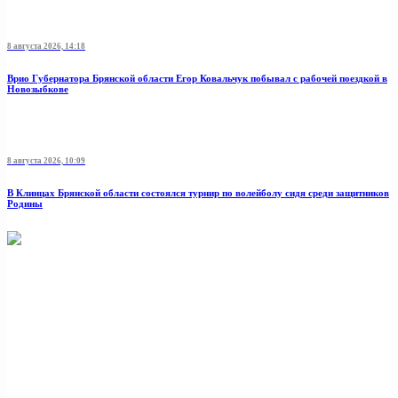
8 августа 2026, 14:18
Врио Губернатора Брянской области Егор Ковальчук побывал с рабочей поездкой в
Новозыбкове
8 августа 2026, 10:09
В Клинцах Брянской области состоялся турнир по волейболу сидя среди защитников
Родины