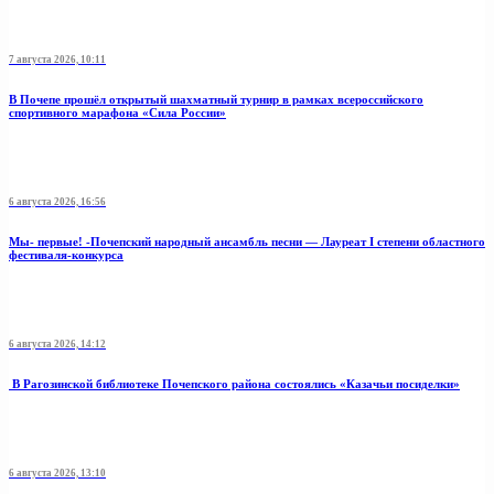
7 августа 2026, 10:11
В Почепе прошёл открытый шахматный турнир в рамках всероссийского
спортивного марафона «Сила России»
6 августа 2026, 16:56
Мы- первые! -Почепский народный ансамбль песни — Лауреат I степени областного
фестиваля-конкурса
6 августа 2026, 14:12
В Рагозинской библиотеке Почепского района состоялись «Казачьи посиделки»
6 августа 2026, 13:10