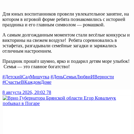
Для юных воспитанников провели увлекательное занятие, на
котором в игровой форме ребята познакомились с историей
праздника и его главным символом — ромашкой.
А самым долгожданным моментом стали весёлые конкурсы и
викторины на свежем воздухе! Ребята соревновались в
эстафетах, разгадывали семейные загадки и заряжались
отличным настроением.
Праздник прошёл шумно, ярко и подарил детям море улыбок!
Семья — это главное богатство!
#ДетскийСадМишутка
#ДеньСемьиЛюбвиИВерности
#СчастьеВКаждомДоме
8 августа 2026, 20:02
78