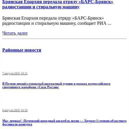
Брянская Епархия передала отряду «БАРС-Брянск»
радиостанции и стиральную машину
Брянская Епархия передала отряду «БАРС-Брянск»
радиостанции и стиральную машину, сообщает РИА ...
Читать далее
Районные новости
7 августа 2026, 10:11
В Почепе прошёл открытый шахматный турнир в рамках всероссийского
спортивного марафона «Сила России»
6 августа 2026, 16:56
Мы- первые! -Почепский народный ансамбль песни — Лауреат I степени областного
фестиваля-конкурса