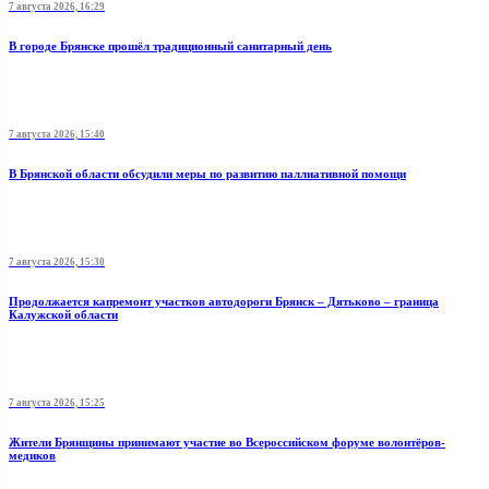
7 августа 2026, 16:29
В городе Брянске прошёл традиционный санитарный день
7 августа 2026, 15:40
В Брянской области обсудили меры по развитию паллиативной помощи
7 августа 2026, 15:30
Продолжается капремонт участков автодороги Брянск – Дятьково – граница
Калужской области
7 августа 2026, 15:25
Жители Брянщины принимают участие во Всероссийском форуме волонтёров-
медиков