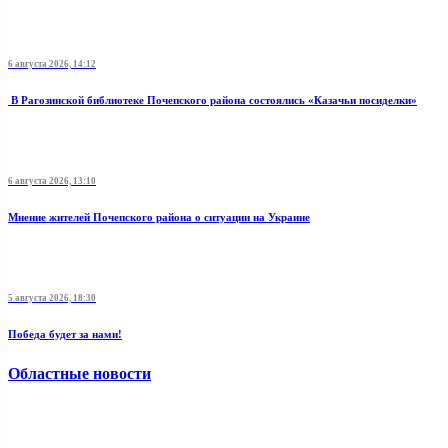
6 августа 2026, 14:12
В Рагозинской библиотеке Почепского района состоялись «Казачьи посиделки»
6 августа 2026, 13:10
Мнение жителей Почепского района о ситуации на Украине
5 августа 2026, 18:30
Победа будет за нами!
Областные новости