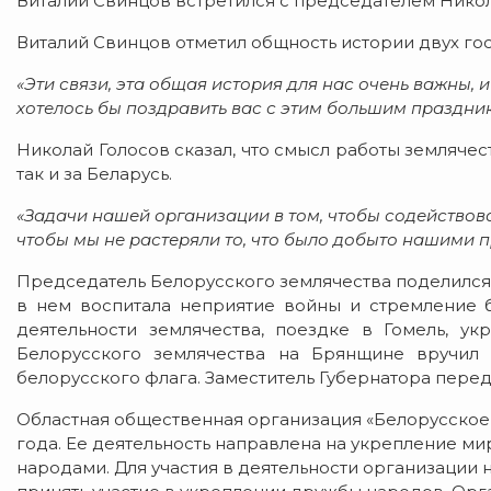
Виталий Свинцов встретился с председателем Нико
Виталий Свинцов отметил общность истории двух гос
«Эти связи, эта общая история для нас очень важны, 
хотелось бы поздравить вас с этим большим праздник
Николай Голосов сказал, что смысл работы землячес
так и за Беларусь.
«Задачи нашей организации в том, чтобы содействова
чтобы мы не растеряли то, что было добыто нашими 
Председатель Белорусского землячества поделился 
в нем воспитала неприятие войны и стремление б
деятельности землячества, поездке в Гомель, ук
Белорусского землячества на Брянщине вручил
белорусского флага. Заместитель Губернатора пере
Областная общественная организация «Белорусское
года. Ее деятельность направлена на укрепление м
народами. Для участия в деятельности организации