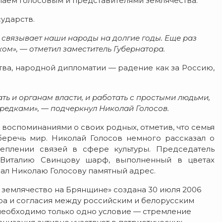
лаем Голосовым и представителями землячества.
ударств.
и связывает наши народы на долгие годы. Еще раз
ом», — отметил заместитель Губернатора.
тва, народной дипломатии — радение как за Россию,
ть и органам власти, и работать с простыми людьми,
предками», — подчеркнул Николай Голосов.
воспоминаниями о своих родных, отметив, что семья
еречь мир. Николай Голосов немного рассказал о
реплении связей в сфере культуры. Председатель
 Виталию Свинцову шарф, выполненный в цветах
дал Николаю Голосову памятный адрес.
 землячество на Брянщине» создана 30 июля 2006
ира и согласия между российским и белорусским
 необходимо только одно условие — стремление