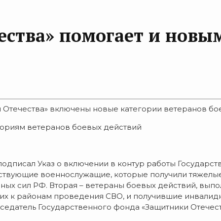
ства» помогает и новы
и Отечества» включены новые категории ветеранов б
гориям ветеранов боевых действий
дписал Указ о включении в контур работы Государст
йствующие военнослужащие, которые получили тяжелые
нных сил РФ. Вторая – ветераны боевых действий, вы
х к районам проведения СВО, и получившие инвалиднос
седатель Государственного фонда «Защитники Отечест