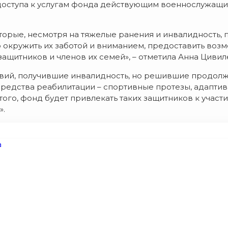
доступа к услугам фонда действующим военнослужащи
орые, несмотря на тяжелые ранения и инвалидность, 
о окружить их заботой и вниманием, предоставить воз
ащитников и членов их семей», – отметила Анна Цивил
твий, получившие инвалидность, но решившие продол
 средства реабилитации – спортивные протезы, адапти
го, фонд будет привлекать таких защитников к участи
».