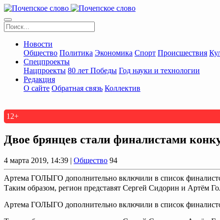
Новости
Общество
Политика
Экономика
Спорт
Происшествия
Ку
Спецпроекты
Нацпроекты
80 лет Победы
Год науки и технологии
Редакция
О сайте
Обратная связь
Коллектив
12+
Двое брянцев стали финалистами конк
4 марта 2019, 14:39 |
Общество
94
Артема ГОЛЫГО дополнительно включили в список финалистов 
Таким образом, регион представят Сергей Сидорин и Артём Гол
Артема ГОЛЫГО дополнительно включили в список финалистов 