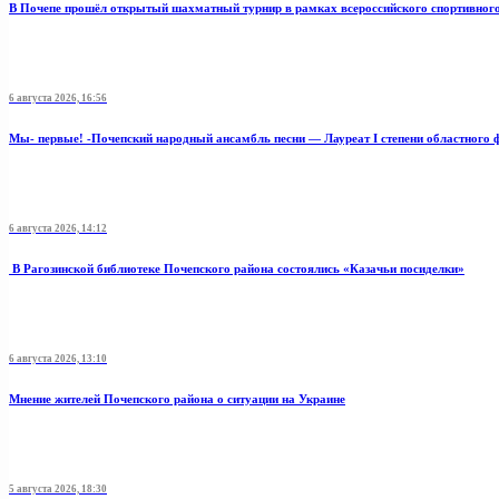
В Почепе прошёл открытый шахматный турнир в рамках всероссийского спортивног
6 августа 2026, 16:56
Мы- первые! -Почепский народный ансамбль песни — Лауреат I степени областного 
6 августа 2026, 14:12
В Рагозинской библиотеке Почепского района состоялись «Казачьи посиделки»
6 августа 2026, 13:10
Мнение жителей Почепского района о ситуации на Украине
5 августа 2026, 18:30