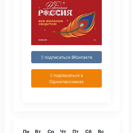
подписаться ВКонтакте
подписаться в
Одноклассниках
Пн
Вт
Ср
Чт
Пт
Сб
Вс