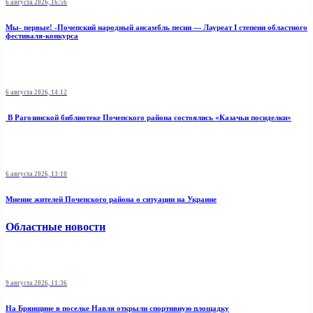
6 августа 2026, 16:56
Мы- первые! -Почепский народный ансамбль песни — Лауреат I степени областного
фестиваля-конкурса
6 августа 2026, 14:12
В Рагозинской библиотеке Почепского района состоялись «Казачьи посиделки»
6 августа 2026, 13:10
Мнение жителей Почепского района о ситуации на Украине
Областные новости
9 августа 2026, 11:36
На Брянщине в поселке Навля открыли спортивную площадку