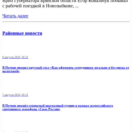
Врио Губернатора Брянской области Егор Ковальчук побывал
с рабочей поездкой в Новозыбкове, ...
Читать далее
Районные новости
8 августа 2026, 10:31
В Почепе прошел круглый стол «Как оформить сотрудников легально и без риска от
налоговой»
7 августа 2026, 10:11
В Почепе прошёл открытый шахматный турнир в рамках всероссийского
спортивного марафона «Сила России»