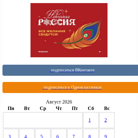
подписаться ВКонтакте
подписаться в Одноклассниках
Август 2026
Пн
Вт
Ср
Чт
Пт
Сб
Вс
1
2
3
4
5
6
7
8
9