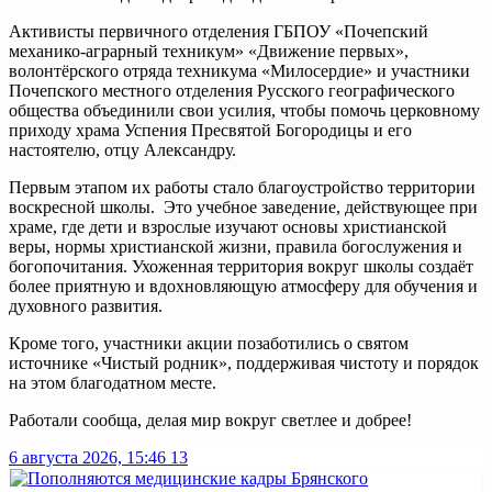
Активисты первичного отделения ГБПОУ «Почепский
механико-аграрный техникум» «Движение первых»,
волонтёрского отряда техникума «Милосердие» и участники
Почепского местного отделения Русского географического
общества объединили свои усилия, чтобы помочь церковному
приходу храма Успения Пресвятой Богородицы и его
настоятелю, отцу Александру.
Первым этапом их работы стало благоустройство территории
воскресной школы. Это учебное заведение, действующее при
храме, где дети и взрослые изучают основы христианской
веры, нормы христианской жизни, правила богослужения и
богопочитания. Ухоженная территория вокруг школы создаёт
более приятную и вдохновляющую атмосферу для обучения и
духовного развития.
Кроме того, участники акции позаботились о святом
источнике «Чистый родник», поддерживая чистоту и порядок
на этом благодатном месте.
Работали сообща, делая мир вокруг светлее и добрее!
6 августа 2026, 15:46
13