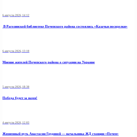
6 августа 2026, 14:12
В Рагозинской библиотеке Почепского района состоялись «Казачьи посиделки»
6 августа 2026, 13:10
Мнение жителей Почепского района о ситуации на Украине
5 августа 2026, 18:30
Победа будет за нами!
4 августа 2026, 12:03
Жизненный путь Анастасии Грудиной — начальника ЖД станции «Почеп»