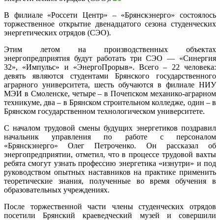
В филиале «Россети Центр» – «Брянскэнерго» состоялось
торжественное открытие двенадцатого сезона студенческих
энергетических отрядов (СЭО).
Этим летом на производственных объектах
энергопредприятия будут работать три СЭО — «Синергия
32», «Импульс» и «ЭнергоПрорыв». Всего – 22 человека:
девять являются студентами Брянского государственного
аграрного университета, шесть обучаются в филиале НИУ
МЭИ в Смоленске, четыре – в Почепском механико-аграрном
техникуме, два – в Брянском строительном колледже, один – в
Брянском государственном технологическом университете.
С началом трудовой смены будущих энергетиков поздравил
начальник управления по работе с персоналом
«Брянскэнерго» Олег Петроченко. Он рассказал об
энергопредприятии, отметил, что в процессе трудовой вахты
ребята смогут узнать профессию энергетика «изнутри» и под
руководством опытных наставников на практике применить
теоретические знания, полученные во время обучения в
образовательных учреждениях.
После торжественной части члены студенческих отрядов
посетили Брянский краеведческий музей и совершили