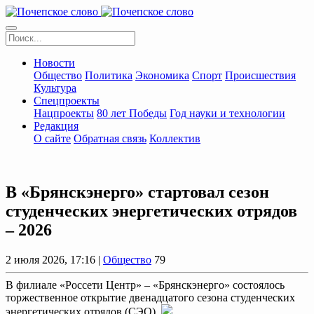
Новости
Общество
Политика
Экономика
Спорт
Происшествия
Культура
Спецпроекты
Нацпроекты
80 лет Победы
Год науки и технологии
Редакция
О сайте
Обратная связь
Коллектив
В «Брянскэнерго» стартовал сезон
студенческих энергетических отрядов
– 2026
2 июля 2026, 17:16 |
Общество
79
В филиале «Россети Центр» – «Брянскэнерго» состоялось
торжественное открытие двенадцатого сезона студенческих
энергетических отрядов (СЭО).