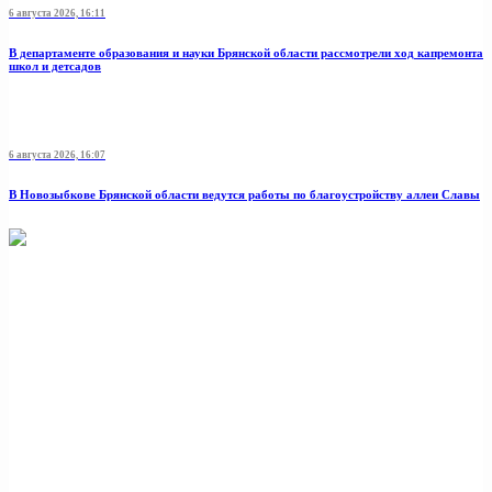
6 августа 2026, 16:11
В департаменте образования и науки Брянской области рассмотрели ход капремонта
школ и детсадов
6 августа 2026, 16:07
В Новозыбкове Брянской области ведутся работы по благоустройству аллеи Славы