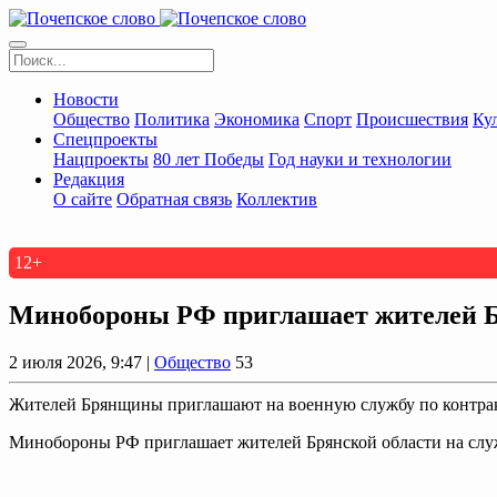
Новости
Общество
Политика
Экономика
Спорт
Происшествия
Ку
Спецпроекты
Нацпроекты
80 лет Победы
Год науки и технологии
Редакция
О сайте
Обратная связь
Коллектив
12+
Минобoроны РФ приглaшaет житeлeй Бр
2 июля 2026, 9:47 |
Общество
53
Жителей Брянщины приглашают на военную службу по контракт
Минобoроны РФ приглaшaет житeлeй Брянской области на слу