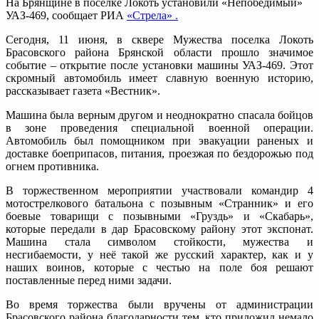
На Брянщине в поселке Локоть установили «Непобедимый»
УАЗ-469, сообщает РИА
«Стрела» .
Сегодня, 11 июня, в сквере Мужества поселка Локоть
Брасовского района Брянской области прошло значимое
событие – открытие после установки машины УАЗ-469. Этот
скромный автомобиль имеет славную военную историю,
рассказывает газета «Вестник».
Машина была верным другом и неоднократно спасала бойцов
в зоне проведения специальной военной операции.
Автомобиль был помощником при эвакуации раненых и
доставке боеприпасов, питания, проезжая по бездорожью под
огнем противника.
В торжественном мероприятии участвовали командир 4
мотострелкового батальона с позывным «Странник» и его
боевые товарищи с позывными «Груздь» и «Скабарь»,
которые передали в дар Брасовскому району этот экспонат.
Машина стала символом стойкости, мужества и
несгибаемости, у неё такой же русский характер, как и у
наших воинов, которые с честью на поле боя решают
поставленные перед ними задачи.
Во время торжества были вручены от администрации
Брасовского района благодарности тем, кто приложил немало