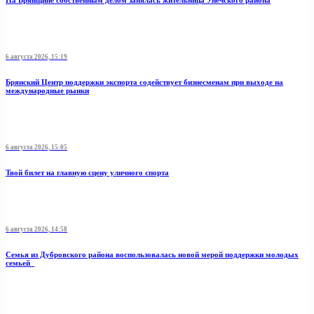
На Брянщине собственным делом занялась жительница Унечского района
6 августа 2026, 15:19
Брянский Центр поддержки экспорта содействует бизнесменам при выходе на
международные рынки
6 августа 2026, 15:05
Твой билет на главную сцену уличного спорта
6 августа 2026, 14:58
Семья из Дубровского района воспользовалась новой мерой поддержки молодых
семьей