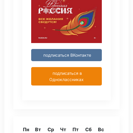
подписаться ВКонтакте
подписаться в
Одноклассниках
Пн
Вт
Ср
Чт
Пт
Сб
Вс