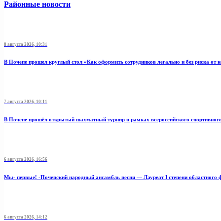
Районные новости
8 августа 2026, 10:31
В Почепе прошел круглый стол «Как оформить сотрудников легально и без риска от 
7 августа 2026, 10:11
В Почепе прошёл открытый шахматный турнир в рамках всероссийского спортивног
6 августа 2026, 16:56
Мы- первые! -Почепский народный ансамбль песни — Лауреат I степени областного 
6 августа 2026, 14:12