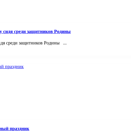
лу сидя среди защитников Родины
идя среди защитников Родины ...
ный праздник