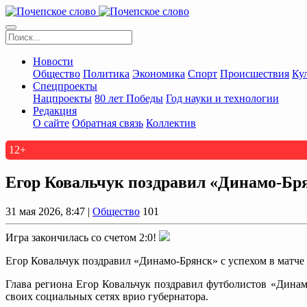
Новости
Общество
Политика
Экономика
Спорт
Происшествия
Ку
Спецпроекты
Нацпроекты
80 лет Победы
Год науки и технологии
Редакция
О сайте
Обратная связь
Коллектив
12+
Егор Ковальчук поздравил «Динамо-Бря
31 мая 2026, 8:47 |
Общество
101
Игра закончилась со счетом 2:0!
Егор Ковальчук поздравил «Динамо-Брянск» с успехом в матче
Глава региона Егор Ковальчук поздравил футболистов «Динам
своих социальных сетях врио губернатора.