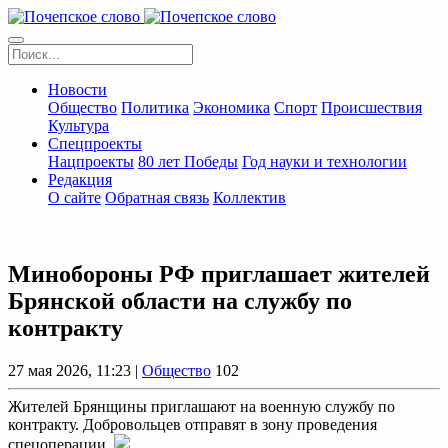
Новости
Общество
Политика
Экономика
Спорт
Происшествия
Культура
Спецпроекты
Нацпроекты
80 лет Победы
Год науки и технологии
Редакция
О сайте
Обратная связь
Коллектив
Минобoроны РФ приглaшaет житeлeй
Брянской области на службу по
контракту
27 мая 2026, 11:23 |
Общество
102
Жителей Брянщины приглашают на военную службу по
контракту. Добровольцев отправят в зону проведения
спецоперации.