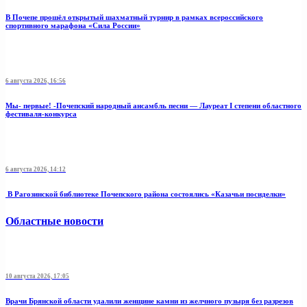
В Почепе прошёл открытый шахматный турнир в рамках всероссийского
спортивного марафона «Сила России»
6 августа 2026, 16:56
Мы- первые! -Почепский народный ансамбль песни — Лауреат I степени областного
фестиваля-конкурса
6 августа 2026, 14:12
В Рагозинской библиотеке Почепского района состоялись «Казачьи посиделки»
Областные новости
10 августа 2026, 17:05
Врачи Брянской области удалили женщине камни из желчного пузыря без разрезов