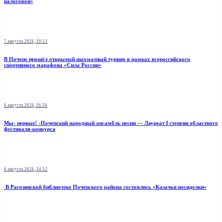
налоговой»
7 августа 2026, 10:11
В Почепе прошёл открытый шахматный турнир в рамках всероссийского
спортивного марафона «Сила России»
6 августа 2026, 16:56
Мы- первые! -Почепский народный ансамбль песни — Лауреат I степени областного
фестиваля-конкурса
6 августа 2026, 14:12
В Рагозинской библиотеке Почепского района состоялись «Казачьи посиделки»