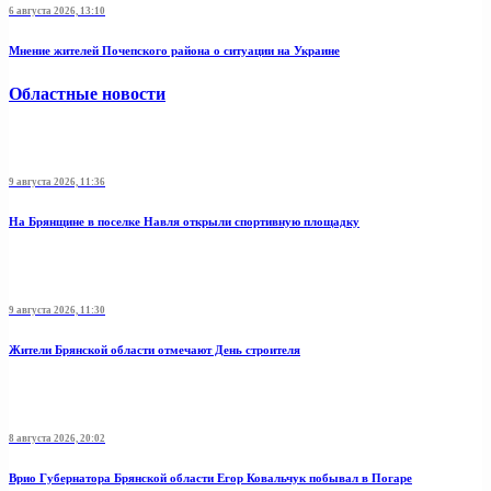
6 августа 2026, 13:10
Мнение жителей Почепского района о ситуации на Украине
Областные новости
9 августа 2026, 11:36
На Брянщине в поселке Навля открыли спортивную площадку
9 августа 2026, 11:30
Жители Брянской области отмечают День строителя
8 августа 2026, 20:02
Врио Губернатора Брянской области Егор Ковальчук побывал в Погаре