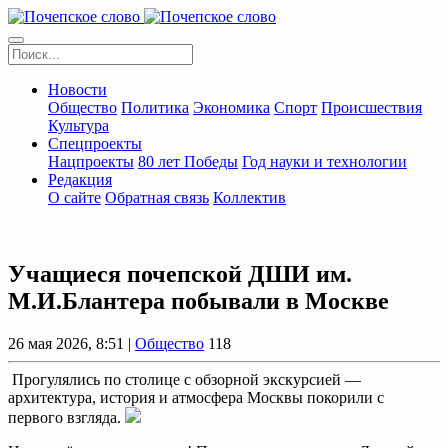
Новости
Общество
Политика
Экономика
Спорт
Происшествия
Культура
Спецпроекты
Нацпроекты
80 лет Победы
Год науки и технологии
Редакция
О сайте
Обратная связь
Коллектив
Учащиеся почепской ДШИ им.
М.И.Блантера побывали в Москве
26 мая 2026, 8:51 |
Общество
118
Прогулялись по столице с обзорной экскурсией —
архитектура, история и атмосфера Москвы покорили с
первого взгляда.