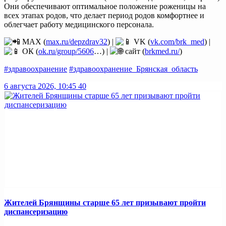
Они обеспечивают оптимальное положение роженицы на
всех этапах родов, что делает период родов комфортнее и
облегчает работу медицинского персонала.
MAX (
max.ru/depzdrav32
) |
VK (
vk.com/brk_med
) |
ОК (
ok.ru/group/5606
…) |
сайт (
brkmed.ru/
)
#здравоохранение
#здравоохранение_Брянская_область
6 августа 2026, 10:45
40
Жителей Брянщины старше 65 лет призывают пройти
диспансеризацию