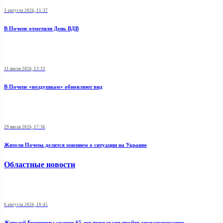
3 августа 2026, 11:37
В Почепе отметили День ВДВ
31 июля 2026, 13:33
В Почепе «воздушкам» обновляют вид
29 июля 2026, 17:36
Жители Почепа делятся мнением о ситуации на Украине
Областные новости
6 августа 2026, 10:45
Жителей Брянщины старше 65 лет призывают пройти диспансеризацию