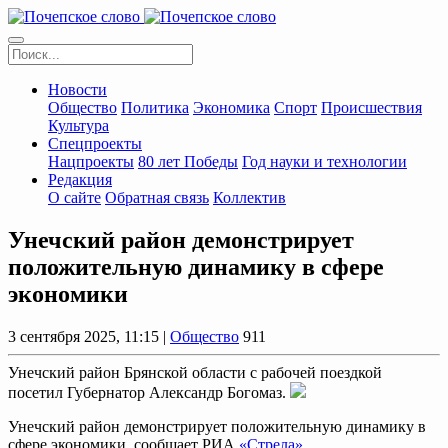
Новости
Общество
Политика
Экономика
Спорт
Происшествия
Культура
Спецпроекты
Нацпроекты
80 лет Победы
Год науки и технологии
Редакция
О сайте
Обратная связь
Коллектив
Унечский район демонстрирует
положительную динамику в сфере
экономики
3 сентября 2025, 11:15 |
Общество
911
Унечский район Брянской области с рабочей поездкой
посетил Губернатор Александр Богомаз.
Унечский район демонстрирует положительную динамику в
сфере экономики, сообщает РИА
«Стрела»
.