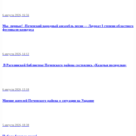
6 августа 2026, 16:56
Мы- первые! -Почепский народный ансамбль песни — Лауреат I степени областного
фестиваля-конкурса
6 августа 2026, 14:12
В Рагозинской библиотеке Почепского района состоялись «Казачьи посиделки»
6 августа 2026, 13:10
Мнение жителей Почепского района о ситуации на Украине
5 августа 2026, 18:30