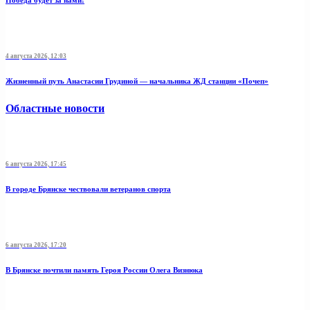
Победа будет за нами!
4 августа 2026, 12:03
Жизненный путь Анастасии Грудиной — начальника ЖД станции «Почеп»
Областные новости
6 августа 2026, 17:45
В городе Брянске чествовали ветеранов спорта
6 августа 2026, 17:20
В Брянске почтили память Героя России Олега Визнюка