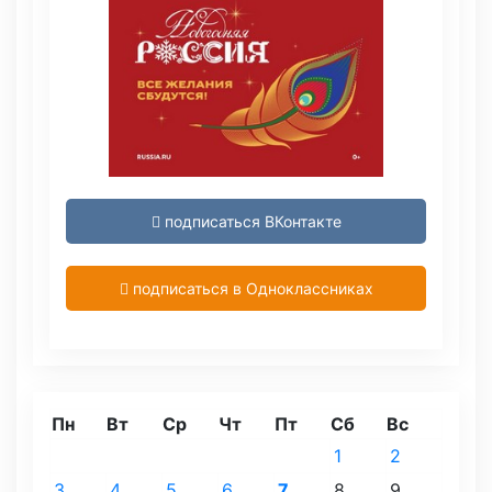
подписаться ВКонтакте
подписаться в Одноклассниках
Пн
Вт
Ср
Чт
Пт
Сб
Вс
1
2
3
4
5
6
7
8
9