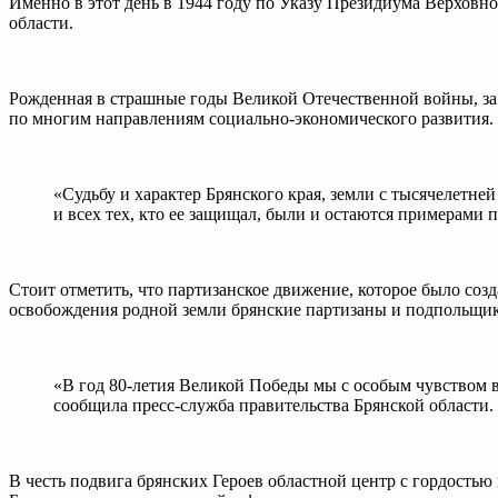
Именно в этот день в 1944 году по Указу Президиума Верховн
области.
Рожденная в страшные годы Великой Отечественной войны, за 8
по многим направлениям социально-экономического развития.
«Судьбу и характер Брянского края, земли с тысячелетн
и всех тех, кто ее защищал, были и остаются примерами
Стоит отметить, что партизанское движение, которое было со
освобождения родной земли брянские партизаны и подпольщик
«В год 80-летия Великой Победы мы с особым чувством 
сообщила пресс-служба правительства Брянской области.
В честь подвига брянских Героев областной центр с гордостью