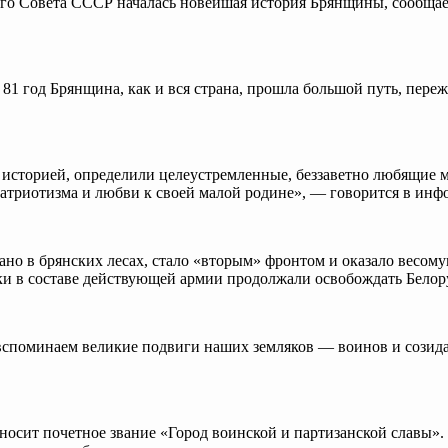
ого Совета СССР началась новейшая история Брянщины, сообщает
1 год Брянщина, как и вся страна, прошла большой путь, переж
ей историей, определили целеустремленные, беззаветно любящи
 патриотизма и любви к своей малой родине», — говорится в и
здано в брянских лесах, стало «вторым» фронтом и оказало вес
и в составе действующей армии продолжали освобождать Белору
вспоминаем великие подвиги наших земляков — воинов и созидат
 носит почетное звание «Город воинской и партизанской славы»