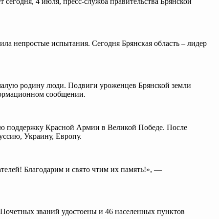
 сегодня, 4 июля, пресс-служба правительства Брянской
ила непростые испытания. Сегодня Брянская область – лидер
е малую родину люди. Подвиги уроженцев Брянской земли
нформационном сообщении.
омую поддержку Красной Армии в Великой Победе. После
ссию, Украину, Европу.
елей! Благодарим и свято чтим их память!», —
. Почетных званий удостоены и 46 населенных пунктов