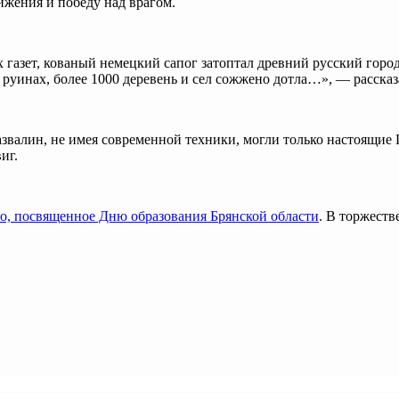
жения и победу над врагом.
 газет, кованый немецкий сапог затоптал древний русский гор
руинах, более 1000 деревень и сел сожжено дотла…», — рассказ
звалин, не имея современной техники, могли только настоящие 
иг.
о, посвященное Дню образования Брянской области
. В торжест