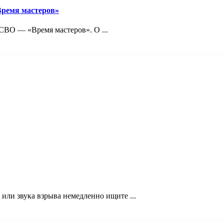
Время мастеров»
ВО — «Время мастеров». О ...
ли звука взрыва немедленно ищите ...