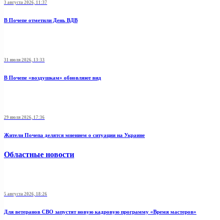
3 августа 2026, 11:37
В Почепе отметили День ВДВ
31 июля 2026, 13:33
В Почепе «воздушкам» обновляют вид
29 июля 2026, 17:36
Жители Почепа делятся мнением о ситуации на Украине
Областные новости
5 августа 2026, 18:26
Для ветеранов СВО запустят новую кадровую программу «Время мастеров»