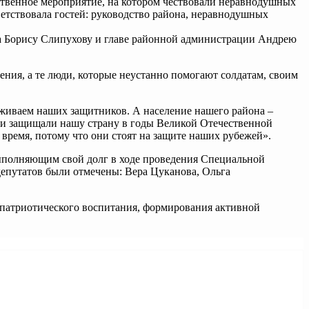
ественное мероприятие, на котором чествовали неравнодушных
тствовала гостей: руководство района, неравнодушных
она Борису Слипухову и главе районной администрации Андрею
ния, а те люди, которые неустанно помогают солдатам, своим
рживаем наших защитников. А население нашего района –
ери защищали нашу страну в годы Великой Отечественной
 время, потому что они стоят на защите наших рубежей».
ыполняющим свой долг в ходе проведения Специальной
епутатов были отмечены: Вера Цуканова, Ольга
патриотического воспитания, формирования активной