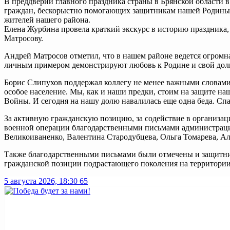
В преддверии главного праздника страны в Брянской области 
граждан, бескорыстно помогающих защитникам нашей Родины. 
жителей нашего района.
Елена Журбина провела краткий экскурс в историю праздника,
Матросову.
Андрей Матросов отметил, что в нашем районе ведется огромн
личным примером демонстрируют любовь к Родине и свой долг
Борис Слипухов поддержал коллегу не менее важными словами:
особое население. Мы, как и наши предки, стоим на защите н
Войны. И сегодня на нашу долю навалилась еще одна беда. Спа
За активную гражданскую позицию, за содействие в организа
военной операции благодарственными письмами администрации
Великоиваненко, Валентина Стародубцева, Ольга Томарева, А
Также благодарственными письмами были отмечены и защитник
гражданской позиции подрастающего поколения на территории 
5 августа 2026, 18:30
65