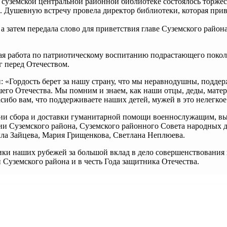
в суземской центральной районной библиотеке состоялось торж
Душевную встречу провела директор библиотеки, которая приве
 а затем передала слово для приветствия главе Суземского рай
ая работа по патриотическому воспитанию подрастающего поколе
 перед Отечеством.
 «Гордость берет за нашу страну, что мы неравнодушны, подде
ашего Отечества. Мы помним и знаем, как наши отцы, деды, мат
сибо вам, что поддерживаете наших детей, мужей в это нелегкое
ции сбора и доставки гуманитарной помощи военнослужащим, в
 Суземского района, Суземского районного Совета народных д
лла Зайцева, Мария Грищенкова, Светлана Неплюева.
и наших рубежей за большой вклад в дело совершенствования 
Суземского района и в честь Года защитника Отечества.