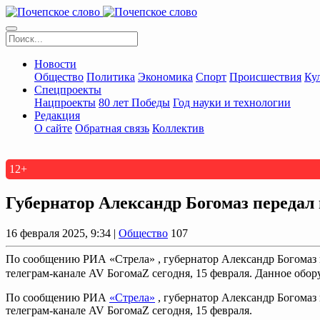
Новости
Общество
Политика
Экономика
Спорт
Происшествия
Ку
Спецпроекты
Нацпроекты
80 лет Победы
Год науки и технологии
Редакция
О сайте
Обратная связь
Коллектив
12+
Губернатор Александр Богомаз передал
16 февраля 2025, 9:34 |
Общество
107
По сообщению РИА «Стрела» , губернатор Александр Богомаз 
телеграм-канале AV БогомаZ сегодня, 15 февраля. Данное обору
По сообщению РИА
«Стрела»
, губернатор Александр Богомаз
телеграм-канале AV БогомаZ сегодня, 15 февраля.