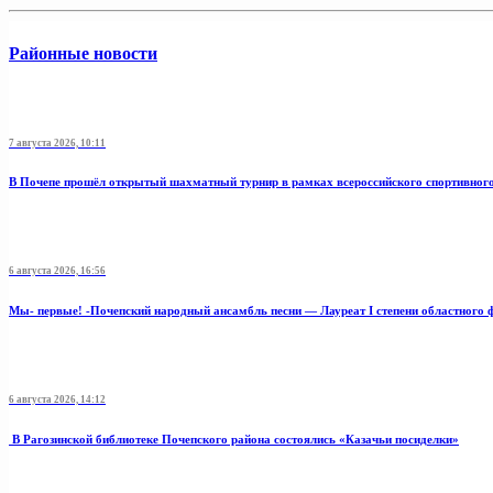
Районные новости
7 августа 2026, 10:11
В Почепе прошёл открытый шахматный турнир в рамках всероссийского спортивног
6 августа 2026, 16:56
Мы- первые! -Почепский народный ансамбль песни — Лауреат I степени областного 
6 августа 2026, 14:12
В Рагозинской библиотеке Почепского района состоялись «Казачьи посиделки»