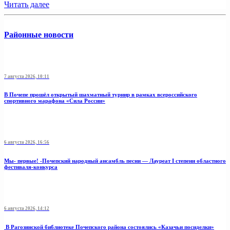
Читать далее
Районные новости
7 августа 2026, 10:11
В Почепе прошёл открытый шахматный турнир в рамках всероссийского
спортивного марафона «Сила России»
6 августа 2026, 16:56
Мы- первые! -Почепский народный ансамбль песни — Лауреат I степени областного
фестиваля-конкурса
6 августа 2026, 14:12
В Рагозинской библиотеке Почепского района состоялись «Казачьи посиделки»