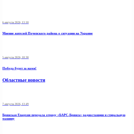
6 августа 2026, 13:10
Мнение жителей Почепского района о ситуации на Украине
5 августа 2026, 18:30
Победа будет за нами!
Областные новости
7 августа 2026, 13:49
Брянская Епархия передала отряду «БАРС-Брянск» радиостанции и стиральную
машину