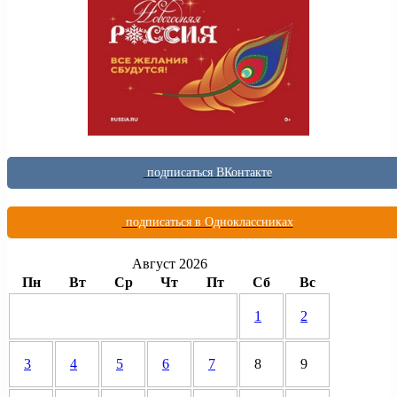
подписаться ВКонтакте
подписаться в Одноклассниках
Август 2026
Пн
Вт
Ср
Чт
Пт
Сб
Вс
1
2
3
4
5
6
7
8
9