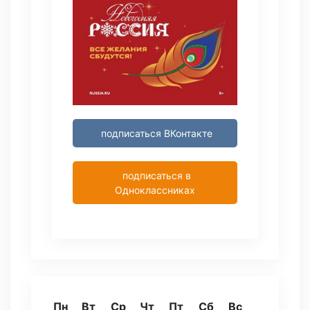
подписаться ВКонтакте
подписаться в
Одноклассниках
Пн
Вт
Ср
Чт
Пт
Сб
Вс