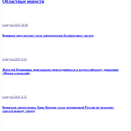
Областные новости
6 августа 2026, 10:06
Брянцам предлагают стать оперaторами бeспилотных систeм
6 августа 2026, 9:24
Жителей Брянщины приглашают присоединиться к всероссийскому движению
«Время открытий»
6 августа 2026, 9:21
Брянская спортсменка Анна Кондря стала чемпионкой России по пожарно-
спасательному спорту