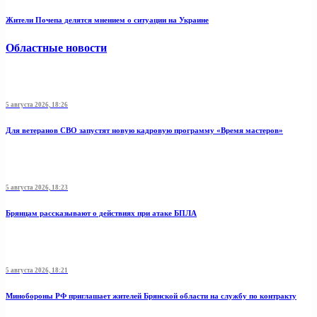
Жители Почепа делятся мнением о ситуации на Украине
Областные новости
5 августа 2026, 18:26
Для ветеранов СВО запустят новую кадровую программу «Время мастеров»
5 августа 2026, 18:23
Брянцам рассказывают о действиях при атаке БПЛА
5 августа 2026, 18:21
Минобoроны РФ приглaшaет житeлeй Брянской области на службу по контракту