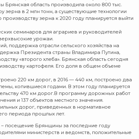
оды Брянская область производила около 800 тыс.
ру зерна в 2 млн тонн, а существующие технологии
о производству зерна к 2020 году планируется выйти
еских семинаров для аграриев и руководителей
сверхвысокие урожаи.
й, поддержка отрасли сельского хозяйства на
ддержка Президента страны Владимира Путина,
одству «второго хлеба». Брянская область сегодня
изводству картофеля. Его доля в общем объеме
роено 220 км дорог, в 2016 — 440 км, построено два
лемы, копившиеся годами. В этом году планируется
тельству 470 км дорог.В программу дорожных работ
чения и 137 объектов местного значения.
ильных дорог, приведенных в нормативное
его периода прошлых лет.
 – посещение Брянщины за последние году
одителями министерств и ведомств, положительные