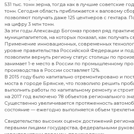
531 тыс. тонн зерна, тогда как в лучшие советские г
тонн. Сегодня область приближается к валовому сбо
позволяют получать даже 125 центнеров с гектара. П
на цифру 3 млн тонн.
За эти годы Александр Богомаз провел ряд практич
муниципалитетов, на которых показал, как получать 
Применение инновационных, современных технологи
уровне правительства Российской Федерации и по
позволили вернуть региону статус столицы по произв
занимает 1-е место в России по промышленному про
производства в России составляет 12%.
В 2015 году было капитально отремонтировано и пост
моста в городе Брянске, что позволило решить проб
выполнить работы по капитальному ремонту и строи
на 2017 год включено 78 объектов регионального зна
Существенно увеличивается протяженность автомоб
состояние — ежегодно выполняется объем трехлетн
Свидетельство высоких оценок достижений региона
первыми лицами государства, федеральными руков