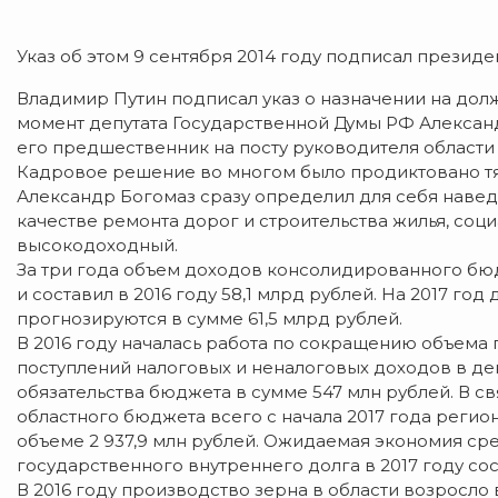
Указ об этом 9 сентября 2014 году подписал презид
Владимир Путин подписал указ о назначении на долж
момент депутата Государственной Думы РФ Александ
его предшественник на посту руководителя области б
Кадровое решение во многом было продиктовано т
Александр Богомаз сразу определил для себя навед
качестве ремонта дорог и строительства жилья, соц
высокодоходный.
За три года объем доходов консолидированного бюдж
и составил в 2016 году 58,1 млрд рублей. На 2017 
прогнозируются в сумме 61,5 млрд рублей.
В 2016 году началась работа по сокращению объема 
поступлений налоговых и неналоговых доходов в д
обязательства бюджета в сумме 547 млн рублей. В с
областного бюджета всего с начала 2017 года рег
объеме 2 937,9 млн рублей. Ожидаемая экономия ср
государственного внутреннего долга в 2017 году сост
В 2016 году производство зерна в области возросло в 