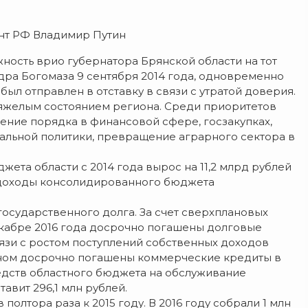
ент РФ Владимир Путин
ность врио губернатора Брянской области на тот
ра Богомаза 9 сентября 2014 года, одновременно
ыл отправлен в отставку в связи с утратой доверия.
яжелым состоянием региона. Среди приоритетов
ение порядка в финансовой сфере, госзакупках,
иальной политики, превращение аграрного сектора в
ета области с 2014 года вырос на 11,2 млрд рублей
год доходы консолидированного бюджета
государственного долга. За счет сверхплановых
екабре 2016 года досрочно погашены долговые
вязи с ростом поступлений собственных доходов
ионом досрочно погашены коммерческие кредиты в
едств областного бюджета на обслуживание
авит 296,1 млн рублей.
полтора раза к 2015 году. В 2016 году собрали 1 млн