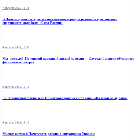
7 августа 2026, 10:11
В Почепе прошёл открытый шахматный турнир в рамках всероссийского
спортивного марафона «Сила России»
6 августа 2026, 16:56
Мы- первые! -Почепский народный ансамбль песни — Лауреат I степени областного
фестиваля-конкурса
6 августа 2026, 14:12
В Рагозинской библиотеке Почепского района состоялись «Казачьи посиделки»
6 августа 2026, 13:10
Мнение жителей Почепского района о ситуации на Украине