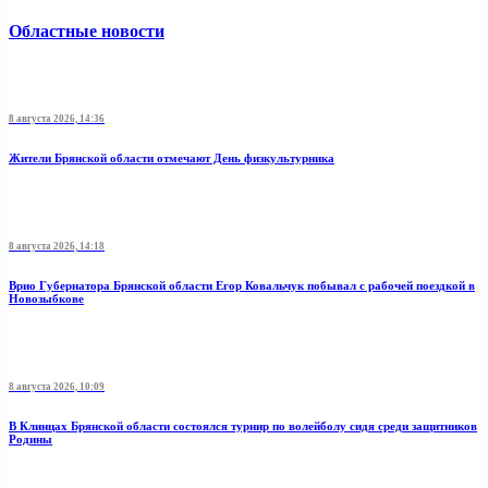
Областные новости
8 августа 2026, 14:36
Жители Брянской области отмечают День физкультурника
8 августа 2026, 14:18
Врио Губернатора Брянской области Егор Ковальчук побывал с рабочей поездкой в
Новозыбкове
8 августа 2026, 10:09
В Клинцах Брянской области состоялся турнир по волейболу сидя среди защитников
Родины