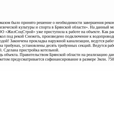
омазом было принято решение о необходимости завершения рекон
изической культуры и спорта в Брянской области». На данный м
ОО «ЖилСоцСтрой» уже приступила к работе на объекте. Как ра
кол под рекой Снежеть, произведено подключение к водопровод
водой! Закончена прокладка наружной канализации, ведутся работ
на трибунах, установлены десять трибунных секций. Ведутся ра
й. Сделана пристройка котельной.
едь объекта. Правительством Брянской области на реализацию да
жетом предусматривается софинансирование в размере 3млн. 750 