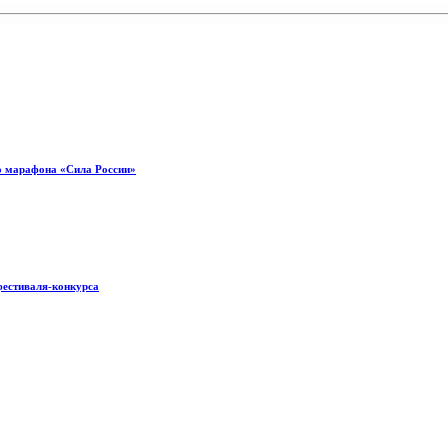
о марафона «Сила России»
фестиваля-конкурса