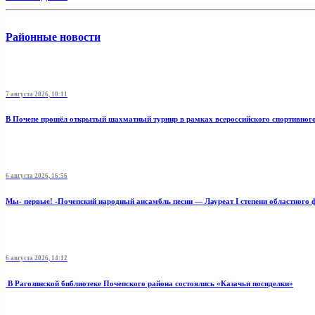
Районные новости
7 августа 2026, 10:11
В Почепе прошёл открытый шахматный турнир в рамках всероссийского спортивног
6 августа 2026, 16:56
Мы- первые! -Почепский народный ансамбль песни — Лауреат I степени областного 
6 августа 2026, 14:12
В Рагозинской библиотеке Почепского района состоялись «Казачьи посиделки»