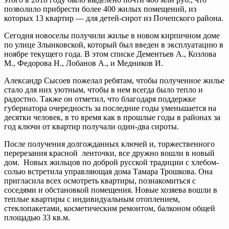
позволило прибрести более 400 жилых помещений, из
которых 13 квартир — для детей-сирот из Почепского района.
Сегодня новоселы получили жилье в новом кирпичном доме
по улице Злынковской, который был введен в эксплуатацию в
ноябре текущего года. В этом списке Дементьев А., Козлова
М., Федорова Н., Лобанов А., и Медников И.
Александр Сысоев пожелал ребятам, чтобы полученное жилье
стало для них уютным, чтобы в нем всегда было тепло и
радостно. Также он отметил, что благодаря поддержке
губернатора очередность за последние годы уменьшается на
десятки человек, в то время как в прошлые годы в районах за
год ключи от квартир получали один-два сироты.
После получения долгожданных ключей и, торжественного
перерезания красной ленточки, все дружно вошли в новый
дом. Новых жильцов по доброй русской традиции с хлебом-
солью встретила управляющая дома Тамара Трошкова. Она
пригласила всех осмотреть квартиры, познакомиться с
соседями и обстановкой помещения. Новые хозяева вошли в
теплые квартиры с индивидуальным отоплением,
стеклопакетами, косметическим ремонтом, балконом общей
площадью 33 кв.м.