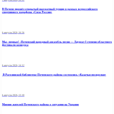
В Почепе прошёл открытый шахматный турнир в рамках всероссийского
спортивного марафона «Сила России»
6 августа 2026, 16:56
Мы- первые! -Почепский народный ансамбль песни — Лауреат I степени областного
фестиваля-конкурса
6 августа 2026, 14:12
В Рагозинской библиотеке Почепского района состоялись «Казачьи посиделки»
6 августа 2026, 13:10
Мнение жителей Почепского района о ситуации на Украине