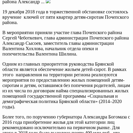
района Александр ...
19 декабря 2018 года в торжественной обстановке состоялось
вручение ключей от пяти квартир детям-сиротам Почепского
района.
В мероприятии приняли участие глава Почепского района
Сергей Чеботкевич, глава администрации Почепского района
Александр Сысоев, заместитель главы администрации
Валентина Хохлова, начальник отдела опеки и
попечительства Валентина Шилина.
Одним из главных приоритетов руководства Брянской
области является обеспечение жильем детей-сирот. В рамках
этого направления на территории региона реализуются
мероприятия по предоставлению жилых помещений детям-
сиротам и детям, оставшимся без попечения родителей, лицам
из их числа по договорам найма специализированных жилых
помещений государственной программы «Социальная и
демографическая политика Брянской области» (2014–2020
годы).
Более того, по поручению губернатора Александра Богомаза с
2016 года приобретение жилья для этой категории лиц
рекомендовано исключительно на первичном рынке. Для
этого в 2018 году было выделено почти 400 млн руб., что