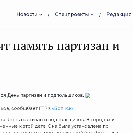
Новости
Спецпроекты
Редакция
т память партизан и
тся День партизан и подпольщиков.
иков, сообщ0ает ГТРК
«Брянск» .
тся День партизан и подпольщиков. В городах и
енные к этой дате. Она была установлена по
году в память о самоотверженной борьбе в тылу