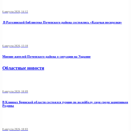
6 августа 2026, 14:12
В Рагозинской библиотеке Почепского района состоялись «Казачьи посиделки»
6 августа 2026, 13:10
Мнение жителей Почепского района о ситуации на Украине
Областные новости
8 августа 2026, 10:09
В Клинцах Брянской области состоялся турнир по волейболу сидя среди защитников
Родины
8 августа 2026, 10:03