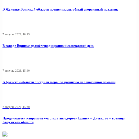
В Жуковке Брянской области прошел масштабный спортивный праздник
7 августа 2026, 16:29
В городе Брянске прошёл традиционный санитарный день
7 августа 2026, 15:40
В Брянской области обсудили меры по развитию паллиативной помощи
7 августа 2026, 15:30
Продолжается капремонт участков автодороги Брянск – Дятьково – граница
Калужской области