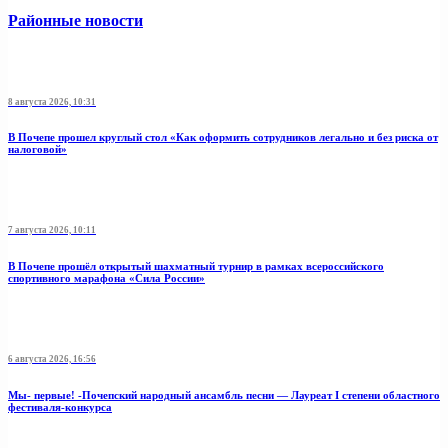
Районные новости
8 августа 2026, 10:31
В Почепе прошел круглый стол «Как оформить сотрудников легально и без риска от
налоговой»
7 августа 2026, 10:11
В Почепе прошёл открытый шахматный турнир в рамках всероссийского
спортивного марафона «Сила России»
6 августа 2026, 16:56
Мы- первые! -Почепский народный ансамбль песни — Лауреат I степени областного
фестиваля-конкурса