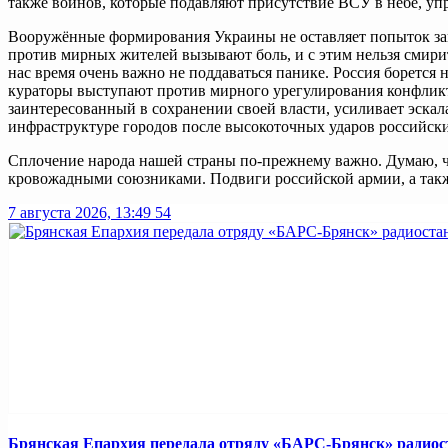
также воинов, которые подавляют присутствие ВСУ в небе, у
Вооружённые формирования Украины не оставляет попыток зап
против мирных жителей вызывают боль, и с этим нельзя смирит
нас время очень важно не поддаваться панике. Россия борется
кураторы выступают против мирного урегулирования конфликт
заинтересованный в сохранении своей власти, усиливает эск
инфраструктуре городов после высокоточных ударов российски
Сплочение народа нашей страны по-прежнему важно. Думаю, ч
кровожадными союзниками. Подвиги российской армии, а также
7 августа 2026, 13:49
54
Брянская Епархия передала отряду «БАРС-Брянск» радио