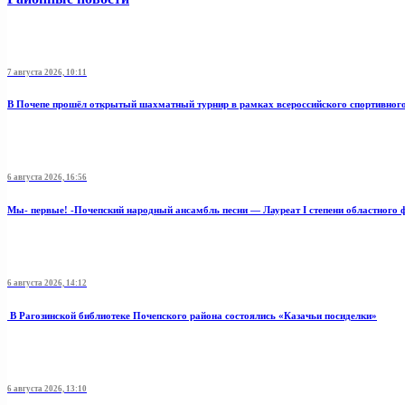
7 августа 2026, 10:11
В Почепе прошёл открытый шахматный турнир в рамках всероссийского спортивног
6 августа 2026, 16:56
Мы- первые! -Почепский народный ансамбль песни — Лауреат I степени областного 
6 августа 2026, 14:12
В Рагозинской библиотеке Почепского района состоялись «Казачьи посиделки»
6 августа 2026, 13:10