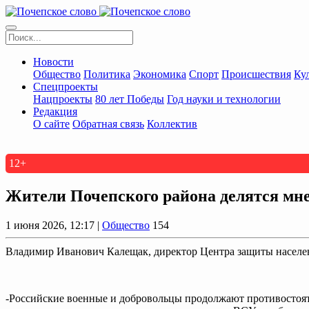
Новости
Общество
Политика
Экономика
Спорт
Происшествия
Ку
Спецпроекты
Нацпроекты
80 лет Победы
Год науки и технологии
Редакция
О сайте
Обратная связь
Коллектив
12+
Жители Почепского района делятся мне
1 июня 2026, 12:17 |
Общество
154
Владимир Иванович Калещак, директор Центра защиты населе
-Российские военные и добровольцы продолжают противостоят