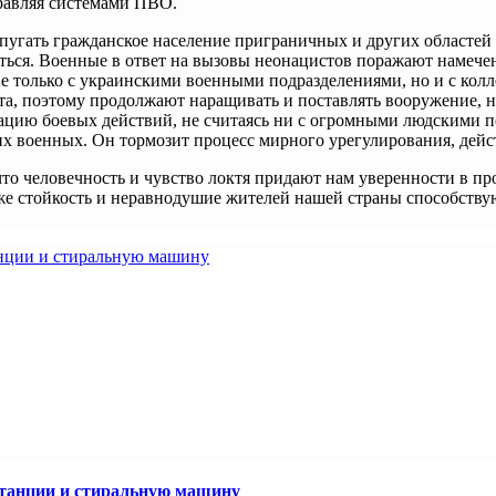
правляя системами ПВО.
угать гражданское население приграничных и других областей 
ься. Военные в ответ на вызовы неонацистов поражают намеченн
 не только с украинскими военными подразделениями, но и с кол
а, поэтому продолжают наращивать и поставлять вооружение, н
алацию боевых действий, не считаясь ни с огромными людскими
х военных. Он тормозит процесс мирного урегулирования, дейст
то человечность и чувство локтя придают нам уверенности в п
 стойкость и неравнодушие жителей нашей страны способствуют
станции и стиральную машину