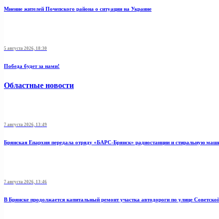
Мнение жителей Почепского района о ситуации на Украине
5 августа 2026, 18:30
Победа будет за нами!
Областные новости
7 августа 2026, 13:49
Брянская Епархия передала отряду «БАРС-Брянск» радиостанции и стиральную маш
7 августа 2026, 13:46
В Брянске продолжается капитальный ремонт участка автодороги по улице Советско