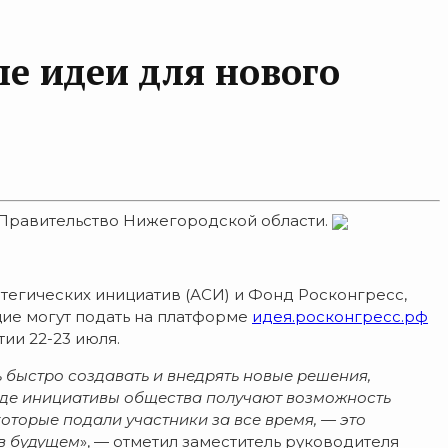
е идеи для нового
и Правительство Нижегородской области.
атегических инициатив (АСИ) и Фонд Росконгресс,
ие могут подать на платформе
идея.росконгресс.рф
ии 22-23 июля.
ть быстро создавать и внедрять новые решения,
где инициативы общес
тва получают возможность
которые подали участники за все время, — это
 в будущем
», — отметил заместитель руководителя