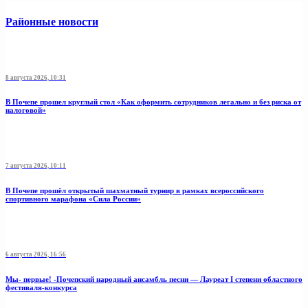
Районные новости
8 августа 2026, 10:31
В Почепе прошел круглый стол «Как оформить сотрудников легально и без риска от
налоговой»
7 августа 2026, 10:11
В Почепе прошёл открытый шахматный турнир в рамках всероссийского
спортивного марафона «Сила России»
6 августа 2026, 16:56
Мы- первые! -Почепский народный ансамбль песни — Лауреат I степени областного
фестиваля-конкурса