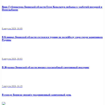
Врио Губернатора Брянской области Егор Ковальчук побывал с рабочей поездкой в
Новозыбкове
8 августа 2026, 10:09
В Клинцах Брянской области состоялся турнир по волейболу сидя среди защитников
Родины
8 августа 2026, 10:03
В Жуковке Брянской области прошел масштабный спортивный праздник
7 августа 2026, 16:29
В городе Брянске прошёл традиционный санитарный день