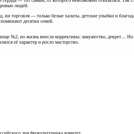
в сердца — тот самый, от которого невозможно отказаться. Так 
оровью людей.
од, ни торговля — только белые халаты, детские улыбки и благо
вспоминают десятки семей.
ще №2, но жизнь внесла коррективы: замужество, декрет… Но он
лялся её характер и росло мастерство.
сийского дня физкультурника комитет ...