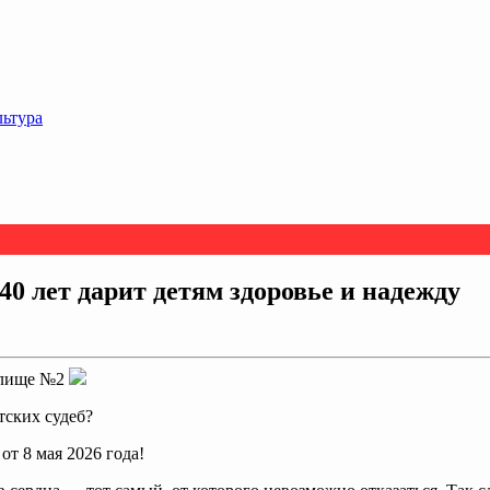
льтура
40 лет дарит детям здоровье и надежду
илище №2
тских судеб?
т 8 мая 2026 года!