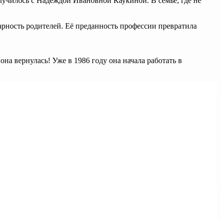
случилось с Надеждой Ивановной Каукиной. В семье, где не
дарность родителей. Её преданность профессии превратила
а вернулась! Уже в 1986 году она начала работать в