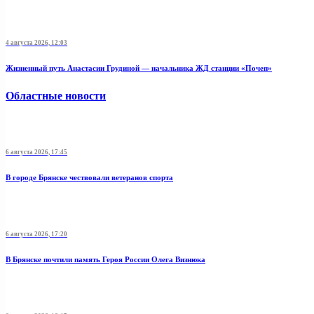
4 августа 2026, 12:03
Жизненный путь Анастасии Грудиной — начальника ЖД станции «Почеп»
Областные новости
6 августа 2026, 17:45
В городе Брянске чествовали ветеранов спорта
6 августа 2026, 17:20
В Брянске почтили память Героя России Олега Визнюка