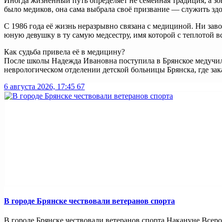
Иногда жизненный путь определяет не семейная традиция, а зо
было медиков, она сама выбрала своё призвание — служить зд
С 1986 года её жизнь неразрывно связана с медициной. Ни зав
юную девушку в ту самую медсестру, имя которой с теплотой 
Как судьба привела её в медицину?
После школы Надежда Ивановна поступила в Брянское медучили
неврологическом отделении детской больницы Брянска, где зака
6 августа 2026, 17:45
67
В городе Брянске чествовали ветеранов спорта
В городе Брянске чествовали ветеранов спорта Накануне Всерос