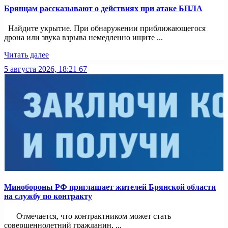
Брянцам рассказывают о действиях при атаке БПЛА
Найдите укрытие. При обнаружении приближающегося
дрона или звука взрыва немедленно ищите ...
Читать далее
5 августа 2026, 18:21
67
Минобoроны РФ приглaшaет житeлeй Брянской области
на службу по контракту
Отмечается, что контрактником может стать
совершеннолетний гражданин, ...