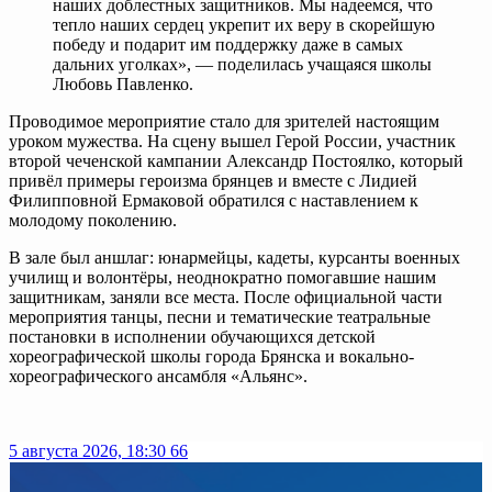
наших доблестных защитников. Мы надеемся, что
тепло наших сердец укрепит их веру в скорейшую
победу и подарит им поддержку даже в самых
дальних уголках», — поделилась учащаяся школы
Любовь Павленко.
Проводимое мероприятие стало для зрителей настоящим
уроком мужества. На сцену вышел Герой России, участник
второй чеченской кампании Александр Постоялко, который
привёл примеры героизма брянцев и вместе с Лидией
Филипповной Ермаковой обратился с наставлением к
молодому поколению.
В зале был аншлаг: юнармейцы, кадеты, курсанты военных
училищ и волонтёры, неоднократно помогавшие нашим
защитникам, заняли все места. После официальной части
мероприятия танцы, песни и тематические театральные
постановки в исполнении обучающихся детской
хореографической школы города Брянска и вокально-
хореографического ансамбля «Альянс».
5 августа 2026, 18:30
66