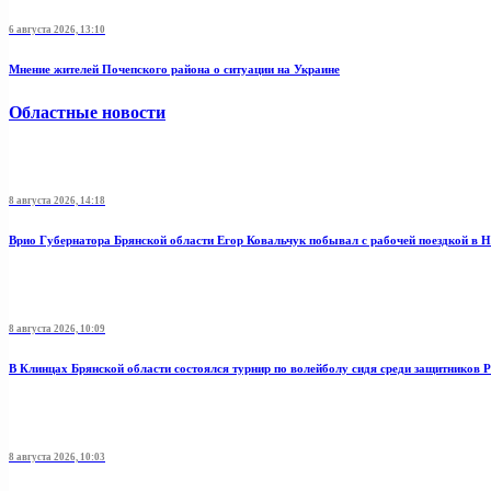
6 августа 2026, 13:10
Мнение жителей Почепского района о ситуации на Украине
Областные новости
8 августа 2026, 14:18
Врио Губернатора Брянской области Егор Ковальчук побывал с рабочей поездкой в 
8 августа 2026, 10:09
В Клинцах Брянской области состоялся турнир по волейболу сидя среди защитников 
8 августа 2026, 10:03