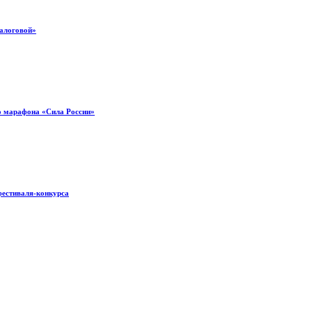
налоговой»
о марафона «Сила России»
фестиваля-конкурса