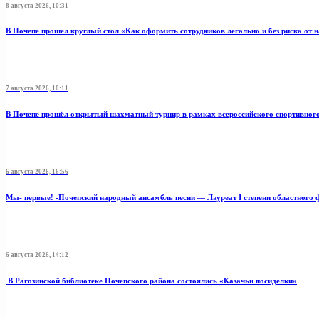
8 августа 2026, 10:31
В Почепе прошел круглый стол «Как оформить сотрудников легально и без риска от 
7 августа 2026, 10:11
В Почепе прошёл открытый шахматный турнир в рамках всероссийского спортивног
6 августа 2026, 16:56
Мы- первые! -Почепский народный ансамбль песни — Лауреат I степени областного 
6 августа 2026, 14:12
В Рагозинской библиотеке Почепского района состоялись «Казачьи посиделки»