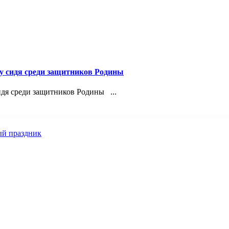
лу сидя среди защитников Родины
идя среди защитников Родины ...