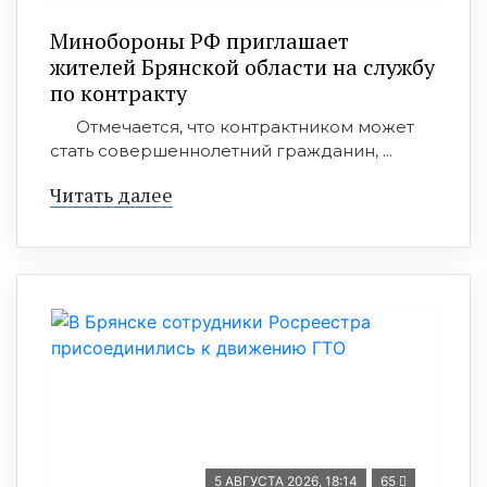
Минобoроны РФ приглaшaет
житeлeй Брянской области на службу
по контракту
Отмечается, что контрактником может
стать совершеннолетний гражданин, ...
Читать далее
5 АВГУСТА 2026, 18:14
65