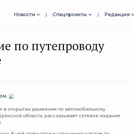
Новости
Спецпроекты
Редакция
ие по путепроводу
е
ром.
л в открытии движения по автомобильному
рянской области, рассказывает сетевое издание
.
ом. В ней глава страны принимал участие по