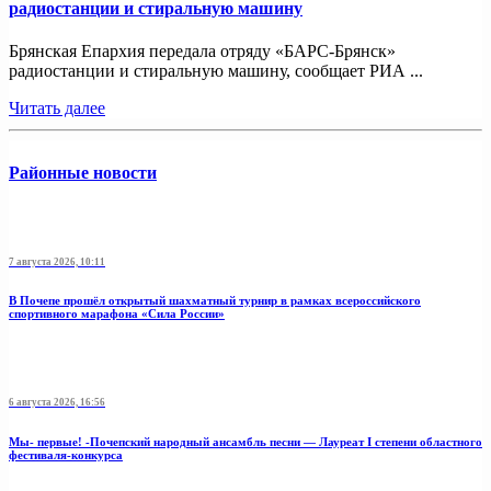
радиостанции и стиральную машину
Брянская Епархия передала отряду «БАРС-Брянск»
радиостанции и стиральную машину, сообщает РИА ...
Читать далее
Районные новости
7 августа 2026, 10:11
В Почепе прошёл открытый шахматный турнир в рамках всероссийского
спортивного марафона «Сила России»
6 августа 2026, 16:56
Мы- первые! -Почепский народный ансамбль песни — Лауреат I степени областного
фестиваля-конкурса