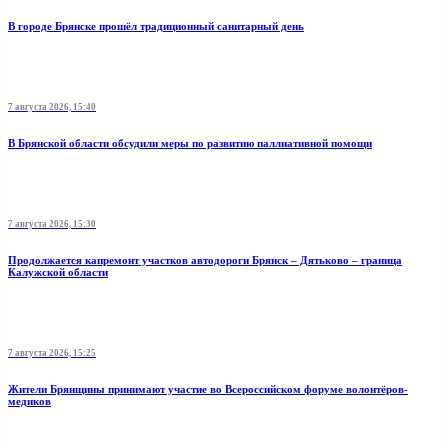
В городе Брянске прошёл традиционный санитарный день
7 августа 2026, 15:40
В Брянской области обсудили меры по развитию паллиативной помощи
7 августа 2026, 15:30
Продолжается капремонт участков автодороги Брянск – Дятьково – граница
Калужской области
7 августа 2026, 15:25
Жители Брянщины принимают участие во Всероссийском форуме волонтёров-
медиков