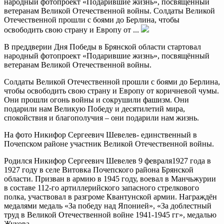
народный фотопроект «Подарившие жизнь», посвящённый
ветеранам Великой Отечественной войны. Солдаты Великой
Отечественной прошли с боями до Берлина, чтобы
освободить свою страну и Европу от ...
В преддверии Дня Победы в Брянской области стартовал
народный фотопроект «Подарившие жизнь», посвящённый
ветеранам Великой Отечественной войны.
Солдаты Великой Отечественной прошли с боями до Берлина,
чтобы освободить свою страну и Европу от коричневой чумы.
Они прошли огонь войны и сокрушили фашизм. Они
подарили нам Великую Победу и десятилетий мира,
спокойствия и благополучия – они подарили нам жизнь.
На фото Никифор Сергеевич Шевелев- единственный в
Почепском районе участник Великой Отечественной войны.
Родился Никифор Сергеевич Шевелев 9 февраля1927 года в
1927 году в селе Витовка Почепского района Брянской
области. Призван в армию в 1945 году, воевал в Манчьжурии
в составе 112-го артиллерийского запасного стрелкового
полка, участвовал в разгроме Квантунской армии. Награждён
медалями медаль «За победу над Японией», «За доблестный
труд в Великой Отечественной войне 1941-1945 гг», медалью
Жукова.