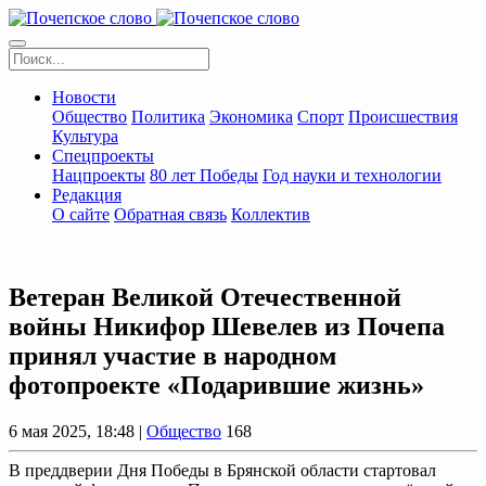
Новости
Общество
Политика
Экономика
Спорт
Происшествия
Культура
Спецпроекты
Нацпроекты
80 лет Победы
Год науки и технологии
Редакция
О сайте
Обратная связь
Коллектив
Ветеран Великой Отечественной
войны Никифор Шевелев из Почепа
принял участие в народном
фотопроекте «Подарившие жизнь»
6 мая 2025, 18:48 |
Общество
168
В преддверии Дня Победы в Брянской области стартовал