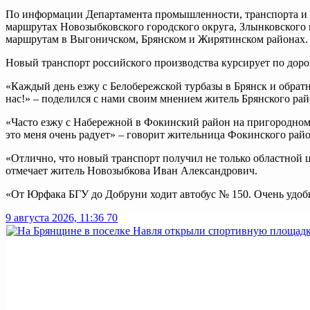
По информации Департамента промышленности, транспорта и 
маршрутах Новозыбковского городского округа, Злынковского 
маршрутам в Выгоничском, Брянском и Жирятинском районах.
Новый транспорт российского производства курсирует по доро
«Каждый день езжу с Белобережской турбазы в Брянск и обрат
нас!» – поделился с нами своим мнением житель Брянского ра
«Часто езжу с Набережной в Фокинский район на пригородном а
это меня очень радует» – говорит жительница Фокинского рай
«Отлично, что новый транспорт получил не только областной це
отмечает житель Новозыбкова Иван Александрович.
«От Юрфака БГУ до Добруни ходит автобус № 150. Очень удобн
9 августа 2026, 11:36
70