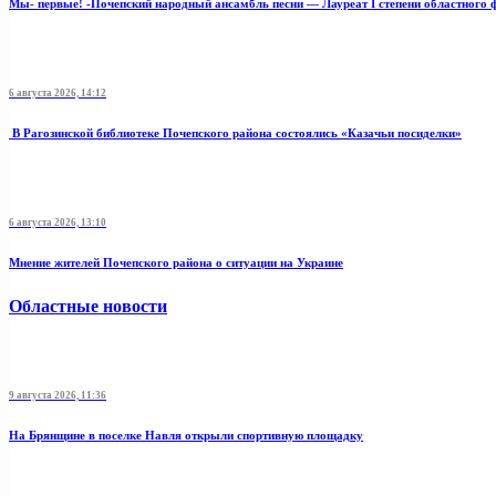
Мы- первые! -Почепский народный ансамбль песни — Лауреат I степени областного 
6 августа 2026, 14:12
В Рагозинской библиотеке Почепского района состоялись «Казачьи посиделки»
6 августа 2026, 13:10
Мнение жителей Почепского района о ситуации на Украине
Областные новости
9 августа 2026, 11:36
На Брянщине в поселке Навля открыли спортивную площадку