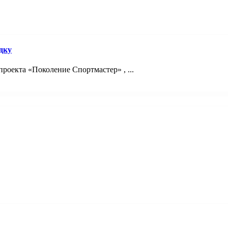
дку
оекта «Поколение Спортмастер» , ...