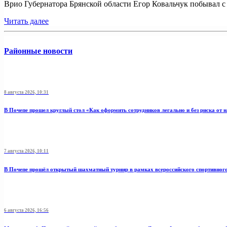
Врио Губернатора Брянской области Егор Ковальчук побывал с р
Читать далее
Районные новости
8 августа 2026, 10:31
В Почепе прошел круглый стол «Как оформить сотрудников легально и без риска от 
7 августа 2026, 10:11
В Почепе прошёл открытый шахматный турнир в рамках всероссийского спортивног
6 августа 2026, 16:56