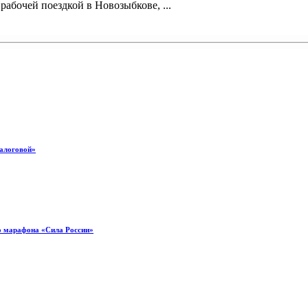
абочей поездкой в Новозыбкове, ...
налоговой»
о марафона «Сила России»