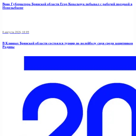
Врио Губернатора Брянской области Егор Ковальчук побывал с рабочей поездкой в
Новозыбкове
8 августа 2026, 10:09
В Клинцах Брянской области состоялся турнир по волейболу сидя среди защитников
Родины