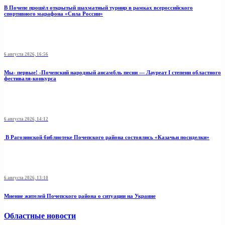
В Почепе прошёл открытый шахматный турнир в рамках всероссийского
спортивного марафона «Сила России»
6 августа 2026, 16:56
Мы- первые! -Почепский народный ансамбль песни — Лауреат I степени областного
фестиваля-конкурса
6 августа 2026, 14:12
В Рагозинской библиотеке Почепского района состоялись «Казачьи посиделки»
6 августа 2026, 13:10
Мнение жителей Почепского района о ситуации на Украине
Областные новости