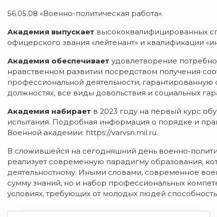
56.05.08 «Военно-политическая работа».
Академия выпускает
высококвалифицированных сп
офицерского звания «лейтенант» и квалификации «и
Академия обеспечивает
удовлетворение потребнос
нравственном развитии посредством получения соо
профессиональной деятельности, гарантированную
должностях, все виды довольствия и социальных га
Академия набирает
в 2023 году на первый курс об
испытания. Подробная информация о порядке и пра
Военной академии: https://varvsn.mil.ru.
В сложившейся на сегодняшний день военно-полити
реализует современную парадигму образования, кото
деятельностному. Иными словами, современное вое
сумму знаний, но и набор профессиональных компет
условиях, требующих от молодых людей способность