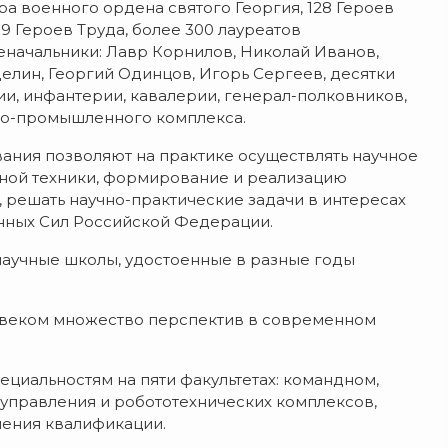
а военного ордена святого Георгия, 128 Героев
9 Героев Труда, более 300 лауреатов
еначальники: Лавр Корнилов, Николай Иванов,
лин, Георгий Одинцов, Игорь Сергеев, десятки
ии, инфантерии, кавалерии, генерал-полковников,
но-промышленного комплекса.
ния позволяют на практике осуществлять научное
ной техники, формирование и реализацию
 решать научно-практические задачи в интересах
енных Сил Российской Федерации.
научные школы, удостоенные в разные годы
веком множество перспектив в современном
циальностям на пяти факультетах: командном,
управления и робототехнических комплексов,
шения квалификации.