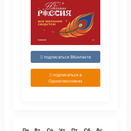
подписаться ВКонтакте
подписаться в
Одноклассниках
Пн
Вт
Ср
Чт
Пт
Сб
Вс