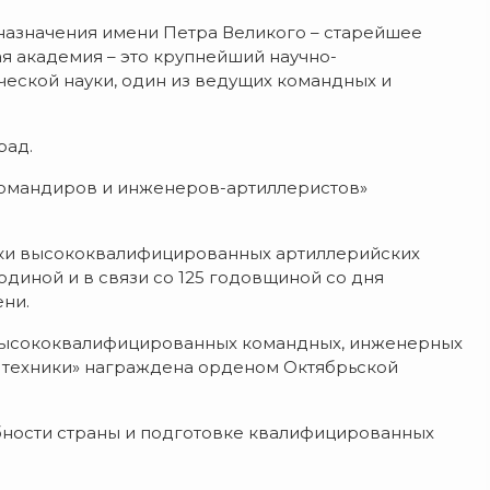
назначения имени Петра Великого – старейшее
я академия – это крупнейший научно-
ческой науки, один из ведущих командных и
рад.
и командиров и инженеров-артиллеристов»
овки высококвалифицированных артиллерийских
диной и в связи со 125 годовщиной со дня
ни.
и высококвалифицированных командных, инженерных
 и техники» награждена орденом Октябрьской
обности страны и подготовке квалифицированных