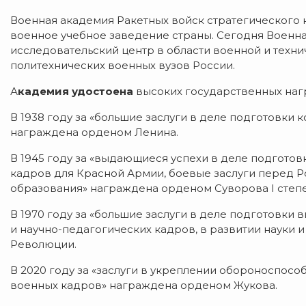
Военная академия Ракетных войск стратегического 
военное учебное заведение страны. Сегодня Военна
исследовательский центр в области военной и техни
политехнических военных вузов России.
А
кадемия удостоена
высоких государственных наг
В 1938 году за «большие заслуги в деле подготовк
награждена орденом Ленина.
В 1945 году за «выдающиеся успехи в деле подгот
кадров для Красной Армии, боевые заслуги перед Ро
образования» награждена орденом Суворова I степе
В 1970 году за «большие заслуги в деле подготовк
и научно-педагогических кадров, в развитии науки
Революции.
В 2020 году за «заслуги в укреплении обороноспос
военных кадров» награждена орденом Жукова.