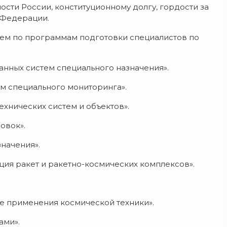
сти России, конституционному долгу, гордости за
 Федерации.
ем по программам подготовки специалистов по
анных систем специального назначения».
ем специального мониторинга».
технических систем и объектов».
овок».
значения».
ация ракет и ракетно-космических комплексов».
е применения космической техники».
ами».