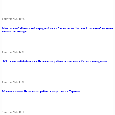
6 августа 2026, 16:56
Мы- первые! -Почепский народный ансамбль песни — Лауреат I степени областного
фестиваля-конкурса
6 августа 2026, 14:12
В Рагозинской библиотеке Почепского района состоялись «Казачьи посиделки»
6 августа 2026, 13:10
Мнение жителей Почепского района о ситуации на Украине
5 августа 2026, 18:30