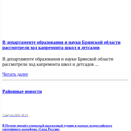
В департаменте образования и науки Брянской области
рассмотрели ход капремонта школ и детсадов
В департаменте образования и науки Брянской области
рассмотрели ход капремонта школ и детсадов ...
Читать далее
Районные новости
7 августа 2026, 10:11
В Почепе прошёл открытый шахматный турнир в рамках всероссийского
спортивного марафона «Сила России»