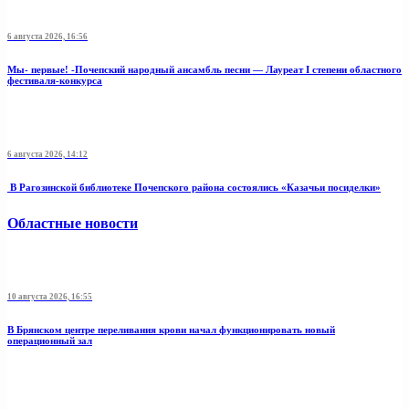
6 августа 2026, 16:56
Мы- первые! -Почепский народный ансамбль песни — Лауреат I степени областного
фестиваля-конкурса
6 августа 2026, 14:12
В Рагозинской библиотеке Почепского района состоялись «Казачьи посиделки»
Областные новости
10 августа 2026, 16:55
В Брянском центре переливания крови начал функционировать новый
операционный зал